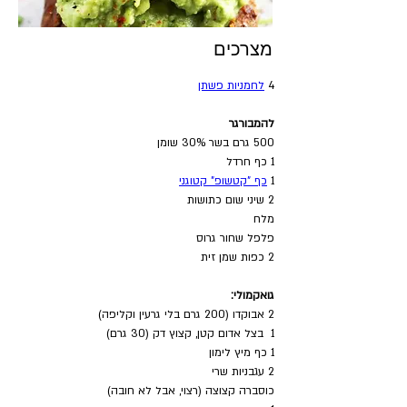
מצרכים
4 
לחמניות פשתן
להמבורגר
500 גרם בשר 30% שומן
1 כף חרדל
1 
כף "קטשופ" קטוגני
2 שיני שום כתושות
מלח
פלפל שחור גרוס 
2 כפות שמן זית
גואקמולי:
2 אבוקדו (200 גרם בלי גרעין וקליפה)
1  בצל אדום קטן, קצוץ דק (30 גרם)
1 כף מיץ לימון
2 עגבניות שרי
כוסברה קצוצה (רצוי, אבל לא חובה)