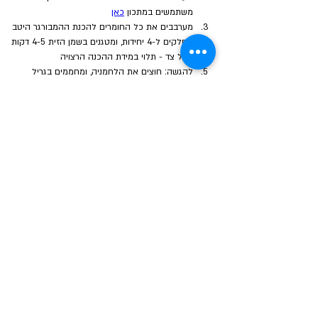
משתמשים במתכון 
כאן
מערבבים את כל החומרים להכנת ההמבורגר היטב
מחלקים ל-4 יחידות, ומטגנים בשמן הזית 4-5 דקות 
מכל צד - תלוי במידת ההכנה הרצויה
להגשה: חוצים את הלחמניה, ומחממים בגריל 
לקבלת פריכות מעודנת
מניחים את ההמבורגר ומעליו שכבה נדיבה של 
גואקמולה
סוגרים בחצי השני של הלחמניה
מגישים מייד
הבא
הקודם