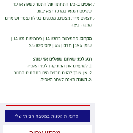
אופים ב-1/3 התחתון של התנור כשעה או עד
שקיסם הננעץ במרכז יוצא יבש.
יוצאים מייד, מצננים, מכנסים בניילון נצמד ושומרים
ממקררביצה
​מקרוס:
פחמימות ברוטו 14 | פחמימות נטו 14 |
שומן 196 | חלבון 63 | יחס קיטו 2.5
רגע לפני שאתם שואלים אני עונה:
1. לטועמים את המתיקות לפני האפיה
2. אין צורך להניח תבנית מים בתחתית התנור
3. העוגה תצנח לאחר האפיה.
סדנאות קטנות במטבח הביתי שלי
מרתון אפיה