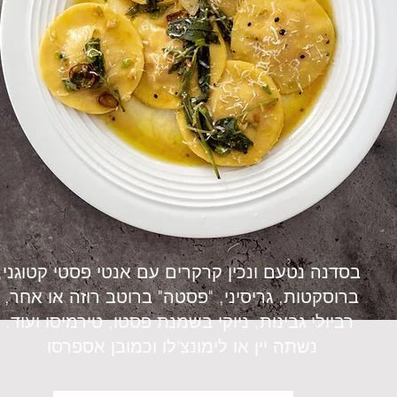
בסדנה נטעם ונכין קרקרים עם אנטי פסטי קטוגני,
ברוסקטות, גריסיני, "פסטה" ברוטב רוזה או אחר,
רביולי גבינות, ניוקי בשמנת פסטו, טירמיסו ועוד.
נשתה יין או לימונצ'לו וכמובן אספרסו