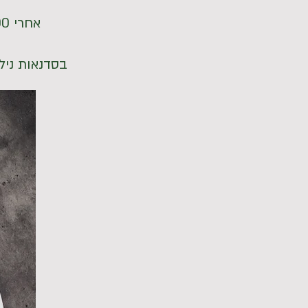
אחרי 1000 ק"מ באיטליה ועבודה עם שפים על סדרת מאכלים איטלקים
בסדנאות נילמ