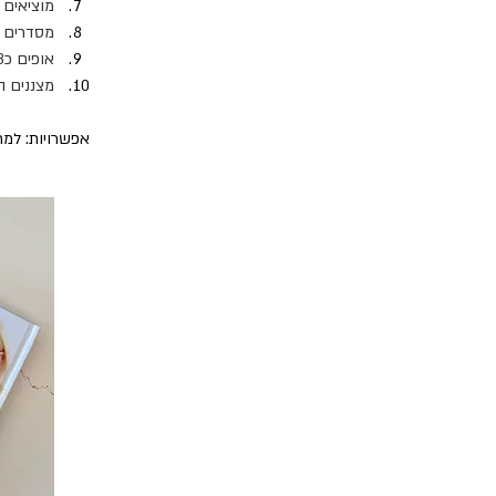
מוציאים את
מסדרים על ת
אופים כ18 דקות ב-1/3 התחתון של התנור.
מצננים ה
אפשרויות: למר