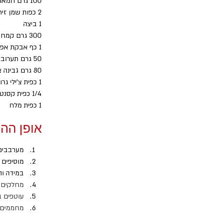
100 גרם חמאה בטמפרטורת החדר
2 כפות שמן זית
1 ביצה
300 גרם קמח שקדים
1 כף אבקת אפיה
50 גרם תערובות גרעינים וזירעונים (חמניות, דלעת, שומשום, פשתן, צנוברים)
80 גרם גבינה צ'דר כתומה מגוררת (או גל גבינה מעל 28% שומן ומעלה)
1 כפית צ'ילי גרוס (לא חובה)
1/4 כפית קסנטאן גאם או גואר גאם
1 כפית מלח
אופן הה
מערבבים 
מוסיפים 
במידה והבצק נ
מחלקים את הבצק ל-2 ו
עוטפים ב
מחממים תנור ל-180 מעלות ופורסי