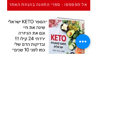
אל תפספסו - ספרי התזונה בהנחת האתר
Previous
Next
איסטאט בע"מ | עוסק מורשה
512838947
| מנדלבלט 3