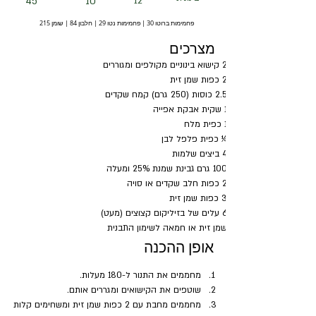
45
10
12
פחמימות ברוטו 30 | פחמימות נטו 29 | חלבון 84 | שומן 215
מצרכים
2 קישוא בינוניים מקולפים ומגוררים
2 כפות שמן זית
2.5 כוסות (250 גרם) קמח שקדים
1 שקית אבקת אפייה
1 כפית מלח
¼ כפית פלפל לבן
4 ביצים שלמות
100 גרם גבינת שמנת 25% ומעלה
2 כפות חלב שקדים או סויה
3 כפות שמן זית
6 עלים של בזיליקום קצוצים (מעט)
שמן זית או חמאה לשימון התבנית
אופן ההכנה
מחממים את התנור ל-180 מעלות.
שוטפים את הקישואים ומגררים אותם.
מחממים מחבת עם 2 כפות שמן זית ומשחימים קלות 