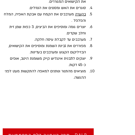
את הקישואים המגוררים.
סוגרים את האש ומסננים את הנוזלים.
בקערה
 מערבבים את הקמח עם אבקת האפיה, המלח 
והפלפל .
יוצרים גומה ומוסיפים את הביצים, 3 כפות שמן זית 
וחלב שקדים.
מערבבים עד לקבלת עיסה חלקה.
מפוררים את גבינת השמנת ומוסיפים את הקישואים, 
הבזיליקום הקצוץ ומערבבים בעדינות.
יוצקים לתבנית אינגליש קייק משומנת היטב, אופים 
כ-45 דקות.
מוציאים מהתנור ונותנים למאפה להתקשות מעט לפני 
ההגשה.
ספר האפייה דלת הפחממיות - DALP