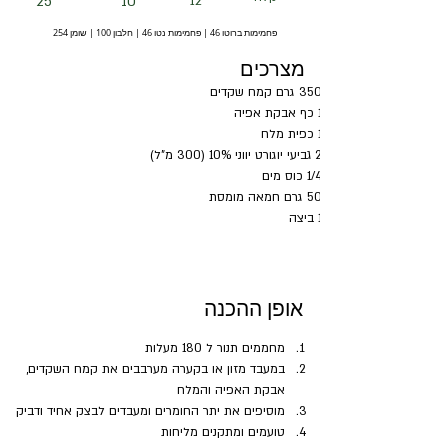
25
10
12
פחמימות ברוטו 46 | פחמימות נטו 46 | חלבון 100 | שומן 254
מצרכים
350 גרם קמח שקדים
1 כף אבקת אפיה
1 כפית מלח
2 גביעי יוגורט יווני 10% (300 מ"ל)
1/4 כוס מים
50 גרם חמאה מומסת
1 ביצה
אופן ההכנה
מחממים תנור ל 180 מעלות
במעבד מזון או בקערה מערבבים את קמח השקדים, 
אבקת האפיה והמלח
מוסיפים את יתר החומרים ומעבדים לבצק אחיד ודביק
טועמים ומתקנים מליחות