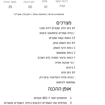
דרגת קושי
מנות
זמן הכנה
משך אפיה
קלה
25
20
10
פחמימות ברוטו 46 | פחמימות נטו26 | חלבון 56| שומן 127
מצרכים
1/4 כוס חלב שקדים ללא סוכר
1 כפית שמרים אינסטנט יבשים
1.5 כוסות קמח שקדים
1/4 כוס פשתן טחון
2 כפות זרעי פשתן
2 כפות שומשום
4 כפות גרעיני חמניה (לא חובה)
1 כף אבקת אפיה
2 ביצים
1/4 כוס מים
1 כפית מלח הימלאיה גרוס דק
שומשום לקישוט
אופן ההכנה
מחממים תנור ל-180 מעלות
ממיסים את השמרים היבשים בחלב השקדים ומשהים 