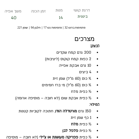
דרגת קושי
מנות
זמן הכנה
משך אפיה
בינונית
40
14
פחמימות ברוטו 32 | פחמימות נטו 17 | חלבון 94 | שומן 221
מצרכים
לבצק:
200 גרם קמח שקדים
2 כפות קמח קוקוס (ליציבות)
10 גרם אבקת אפייה
4 ביצים
¼ כוס (60 מ"ל) שמן זית
¼ כוס (60 מ"ל) מי ברז חמימים
½ כפית מלח
½ כפית אבקת שום (לא חובה – מוסיפה ארומה)
למילוי:
150 גרם 
מורטדלה הודו
, חתוכה לקוביות קטנות
1 כף שמן זית
½ כפית 
מלח
½ כפית 
פלפל לבן
½ כפית 
פפריקה מעושנת או צ'ילי
 (לא חובה – מוסיפה 