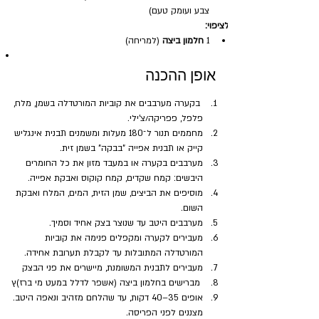
צבע ועומק טעם)
לציפוי:
1 
חלמון ביצה
 (למריחה)
אופן ההכנה
 בקערה מערבבים את קוביות המורטדלה בשמן, מלח, 
פלפל, פפריקה/צ'ילי. 
מחממים תנור ל־180 מעלות ומשמנים תבנית אינגליש 
קייק או תבנית אפייה "בבקה" בשמן זית.
מערבבים בקערה או במעבד מזון את כל החומרים 
היבשים: קמח שקדים, קמח קוקוס ואבקת אפייה.
מוסיפים את הביצים, שמן הזית, המים, המלח ואבקת 
השום. 
מערבבים היטב עד שנוצר בצק אחיד וסמיך.
מעבירים לקערה ומקפלים פנימה את קוביות 
המורטדלה המתובלות עד לקבלת תערובת אחידה.
מעבירים לתבנית המשומנת, מיישרים את פני הבצק
 מברישים בחלמון ביצה (אשפר לדלל במעט מי ברז)ץ
אופים 35–40 דקות, עד שהלחם מזהיב ונאפה היטב. 
מצננים לפני הפריסה.