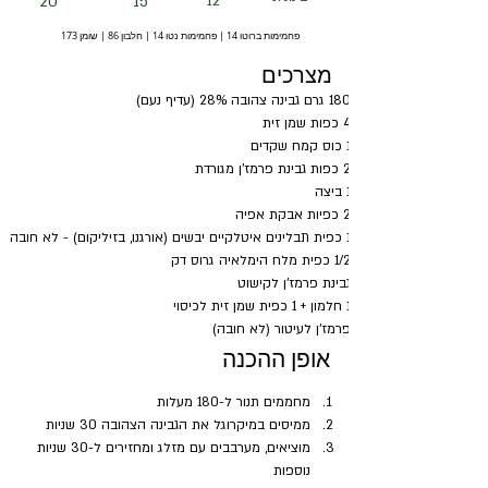
20
15
12
פחמימות ברוטו 14 | פחמימות נטו 14 | חלבון 86 | שומן 173
מצרכים
180 גרם גבינה צהובה 28% (עדיף נעם)
4 כפות שמן זית
1 כוס קמח שקדים
2 כפות גבינת פרמז'ן מגורדת
1 ביצה
2 כפיות אבקת אפיה
1 כפית תבלינים איטלקיים יבשים (אורגנו, בזיליקום) - לא חובה
1/2 כפית מלח הימלאיה גרוס דק
גבינת פרמז'ן לקישוט
1 חלמון + 1 כפית שמן זית לכיסוי
פרמז'ן לעיטור (לא חובה)
אופן ההכנה
מחממים תנור ל-180 מעלות
ממיסים במיקרוגל את הגבינה הצהובה 30 שניות
מוציאים, מערבבים עם מזלג ומחזירים ל-30 שניות 
נוספות