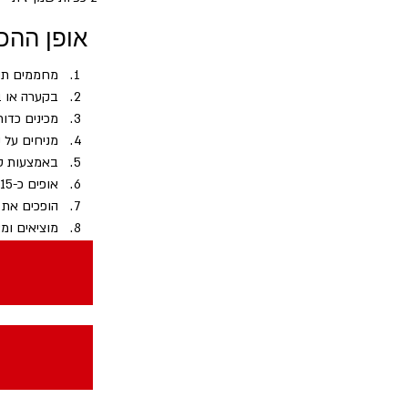
אופן ההכ
מחממים תנור ל-200 מעלות ופורסים נייר אפ
בקערה או ב
מכינים כדורים בגודל 
מניחים על ני
באמצעות סכ
אופים כ-15 דקות במרכז התנור 
הופכים את הל
מוציאים ומ