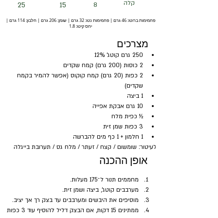
קלה
25
15
8
פחמימות ברוטו: 46 גרם | פחמימות נטו: 32 גרם | שומן: 206 גרם | חלבון: 114 גרם |
יחס קיטו: 1.8
מצרכים
250 גרם קוטג' 12%
2 כוסות (200 גרם) קמח שקדים
2 כפות (20 גרם) קמח קוקוס (אפשר להמיר בקמח 
שקדים)
1 ביצה 
10 גרם אבקת אפייה
½ כפית מלח
3 כפות שמן זית
1 חלמון + 1 כף מים להברשה
לעיטור: שומשום / קצח / זעתר / מלח גס / תערובת בייגלה
אופן ההכנה
מחממים תנור ל־175 מעלות.
מערבבים קוטג', ביצה ושמן זית.
מוסיפים את היבשים ומערבבים עד בצק רך אך יציב.
ממתינים 15 דקות, אם הבצק דליל להוסיף עוד 3 כפות 