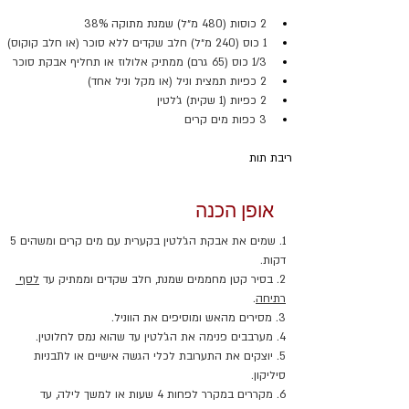
2 כוסות (480 מ״ל) שמנת מתוקה 38%
1 כוס (240 מ״ל) חלב שקדים ללא סוכר (או חלב קוקוס)
1/3 כוס (65 גרם) ממתיק אלולוז או תחליף אבקת סוכר
2 כפיות תמצית וניל (או מקל וניל אחד)
2 כפיות (1 שקית) ג’לטין
3 כפות מים קרים
ריבת תות
אופן הכנה
1. שמים את אבקת הג’לטין בקערית עם מים קרים ומשהים 5 
דקות.
2. בסיר קטן מחממים שמנת, חלב שקדים וממתיק עד 
לסף 
רתיחה
.
3. מסירים מהאש ומוסיפים את הווניל.
4. מערבבים פנימה את הג’לטין עד שהוא נמס לחלוטין.
5. יוצקים את התערובת לכלי הגשה אישיים או לתבניות 
סיליקון.
6. מקררים במקרר לפחות 4 שעות או למשך לילה, עד 