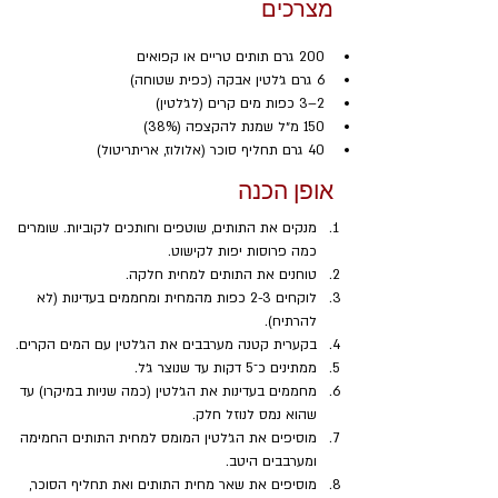
מצרכים
200 גרם תותים טריים או קפואים
6 גרם ג׳לטין אבקה (כפית שטוחה)
2–3 כפות מים קרים (לג׳לטין)
150 מ״ל שמנת להקצפה (38%)
40 גרם תחליף סוכר (אלולוז, אריתריטול)
אופן הכנה
מנקים את התותים, שוטפים וחותכים לקוביות. שומרים 
כמה פרוסות יפות לקישוט.
טוחנים את התותים למחית חלקה.
לוקחים 2-3 כפות מהמחית ומחממים בעדינות (לא 
להרתיח).
בקערית קטנה מערבבים את הג׳לטין עם המים הקרים. 
ממתינים כ־5 דקות עד שנוצר ג׳ל.
מחממים בעדינות את הג׳לטין (כמה שניות במיקרו) עד 
שהוא נמס לנוזל חלק.
מוסיפים את הג׳לטין המומס למחית התותים החמימה 
ומערבבים היטב.
מוסיפים את שאר מחית התותים ואת תחליף הסוכר, 