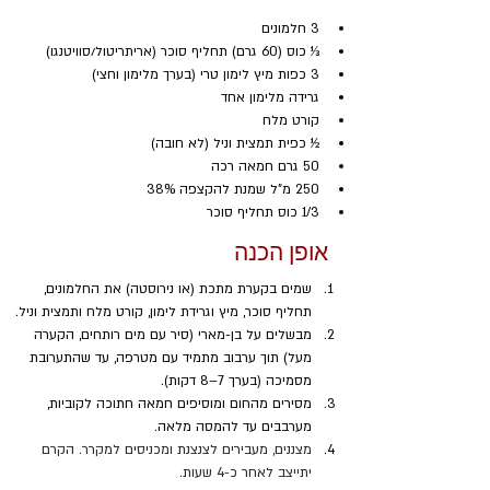
3 חלמונים
⅓ כוס (60 גרם) תחליף סוכר (אריתריטול/סוויטנגו)
3 כפות מיץ לימון טרי (בערך מלימון וחצי)
גרידה מלימון אחד
קורט מלח
½ כפית תמצית וניל (לא חובה)
50 גרם חמאה רכה
250 מ"ל שמנת להקצפה 38%
1/3 כוס תחליף סוכר
אופן הכנה
שמים בקערת מתכת (או נירוסטה) את החלמונים, 
תחליף סוכר, מיץ וגרידת לימון, קורט מלח ותמצית וניל.
מבשלים על בן-מארי (סיר עם מים רותחים, הקערה 
מעל) תוך ערבוב מתמיד עם מטרפה, עד שהתערובת 
מסמיכה (בערך 7–8 דקות).
מסירים מהחום ומוסיפים חמאה חתוכה לקוביות, 
מערבבים עד להמסה מלאה.
מצננים, מעבירים לצנצנת ומכניסים למקרר. הקרם 
יתייצב לאחר כ-4 שעות.