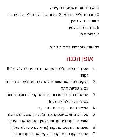
400 מ"ל שמנת 38% להקצפה
50 גרם תחליף סוכר או 3 טיפות סוכרלוז נוזלי פקק צהוב
2 שקיות תה יסמין
5 גרם אבקת ג'לטין
3 כפות מים
לקישוט: אוכמניות כחולות טריות
אופן הכנה
מערבבים את הג'לטין עם המים ונותנים לזה "לנוח" 5 
דקות.
יוצקים לסיר את השמנת להקצפה ותחליף הסוכר יחד 
עם 2 שקיות התה
מחממים תוך כדי ערבוב עד שמתקבלות בועות קטנות 
בשולי הסיר. לא להרתיח!
מוציאים את שקיות התה וזורקים
מסירים מהאש, יוצקים את הג'לטין המוסס לתערובת 
השמנת ומערבבים עד שהג'לטין נמס ומתאחד היטב.
טועמים ומתקנים מתיקות (עדיף עם סוכרלוז נוזלי)
מניחים קערה במי קרח ויוצקים את התערובת דרך 