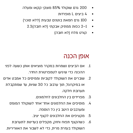
200 גרם שוקולד 85% מוצקי קקאו ומעלה
4 ביצים L מופרדות
100 גרם חמאת בוטנים טבעית (ללא סוכר)
1–2 כפות ממתיק אבקתי (לא חובה)2.3
קורט מלח (לא חובה)
אופן הכנה
אם הביצים נשמרות במקרר מוציאים אותן כשעה לפני 
ההכנה כדי שיגיעו לטמפרטורת החדר.
שוברים את השוקולד לקוביות וממיסים כל אמבט אדים 
או במיקרוגל, תוך ערבוב כל 30 שניות, עד שמתקבלת 
תערובת חלקה.
מפרידים בין החלבונים לחלמונים. 
מוסיפים את החלמונים אחד־אחד לשוקולד המומס 
ומערבבים היטב בין כל הוספה.
מקציפים את החלבונים לקצף יציב. 
כשהקצף תפוח וחזק, מקפלים בעדינות לתערובת 
השוקולד בעזרת מרית, כדי לא לשבור את האווריריות.