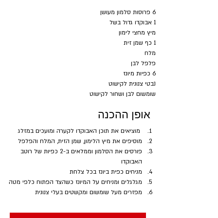
6 פרוסות סלמון מעושן
1 אבוקדו גדול בשל
מיץ מחצי לימון
1 כף שמן זית
מלח
פלפל לבן
6 כפיות מיונז
נבטי צנונית לקישוט
שומשום לבן ושחור לקישוט
אופן ההכנה
 מוציאים את תוכן האבוקדו לקערה ומועכים במזלג
מוסיפים את מיץ הלימון, שמן הזית, המלח והפלפל
פורסים את הסלמון וממלאים ב-2 כפיות של רוטב 
האבוקדו
מניחים כפית ביונז בכל צלחת
מגלגלים ומניחים על המיונז כשהצד הפתוח כלפי מטה
מפזרים מעל שומשום ומקשטים בעלי צנונית