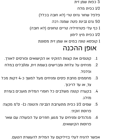
3 כפות שמן זית
1/2 כפית מלח
פלפל שחור גרוס טרי (לא חובה בכלל)
50 גרם גבינת פטה שמנה רכה
1 כף עלי פטרוזיליה טריים טחונים (לא חובה)
1/2 כפית מיץ לימון
1 קופסא טונה במים או שמן זית מסוננת
אופן ההכנה
קוטמים את קצוות הזוקיני או הקישואים ופורסים לאורך.
מניחים על צלחת ומברישים בשמת זית, ומתבלים במלח 
ופלפל. 
מחממים מחבת פסים ומניחים מעל למשך כ-4 דקות מכל 
צד, או עד לריכוך.
בקערה קטנה משלבים כל חומרי המלית מועכים בעזרת 
מזלג.
שמים 1/2 כפית מתערובת הגבינה והטונה כ1- ס"מ מקצה 
פרוסת זוקיני. 
מגלגלים ומניחים על מגש, חוזרים על הפעולה עם שאר 
פרוסות הקישואים.
אפשר להניח לעלי בזיליקום על המלית להעשרת הטעם.