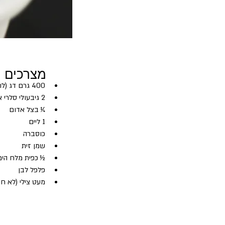
מצרכים
400 גרם דג (לוקוס,בס, בר-ים)
2 גיבעולי סלרי אמריקאי
¼ בצל אדום
1 ליים
כוסברה
שמן זית
½ כפית מלח הימ
פלפל לבן
מעט צילי (לא חו