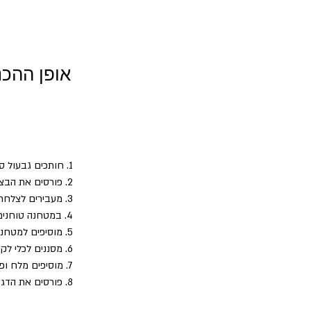
אופן ההכנ
1. חותכים גבעול סלרי 
2. פורסים את הבצל במדולינה
3. מעבירים לצלחת ושומרים בצד
4. במטחנה טוחנים את 2 גבעולי הסלרי הנותרים, יחד עם שמן הזית
5. מוסיפים למטחנה מעט כוסברה ואת מיץ הליים
6. מסננים לכלי לקבלת נוזל לתיבול הדג
7. מוסיפים מלח ופלפל לבן
8. פורסים את הדג לרצועות בעובי 3-4 מילימיטר