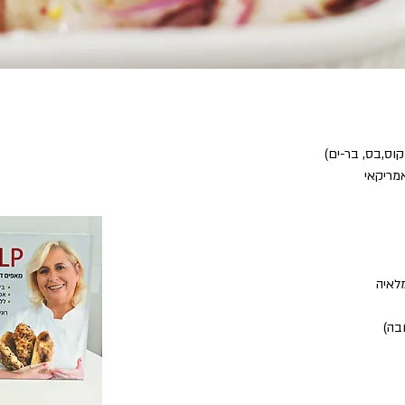
לאיה
בה)