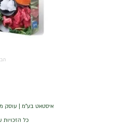
הב
איסטאט בע"מ | עוסק מורשה 512838947 | מנדלבלט 3 הרצליה 
© איסטאט בע"מ © 2026 | © KETODOT | © KETO & DALP כל הזכויות שמורות