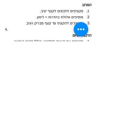
המרנג
מקציפים חלבונים לקצף יציב.
מוסיפים אלולוז בהדרגה + לימון.
ממשיכים להקציף עד קצף מבריק ויציב.
הרכבה וסיום
מקררים את העוגה לחלוטין, כ־30 דקות (אפשר 
במקרר 20 דקות)
מעבירים את התנור לחום נמוך 150°C
מזלפים מרנג מעל.
מחזירים לתנור עד להזהבה עדינה.
קירור
מצננים לחלוטין (עדיף קירור במקרר כמה שעות).
המרקם מתייצב משמעותית בקירור.
💡 
חשוב חשוב חשוב!
אלולוז נותן רכות אבל משחים מהר לעקוב כל הזמן 
על מה שקורה בתנור
המרנג עדין מאוד ושברירי חום נמוך בלבד
רוצה מרקם עוד יותר עשיר? הוסיפי כף חמאה למלית