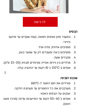
לרכישה
הבסיס
במעבד מזון טוחנים חמאה, קמח שקדים עד מרקם 
פירורי.
מוסיפים אלולוז, מלח ווניל.
מוסיפים ביצה ומעבדים רק עד שנוצר בצק.
מקררים שעה.
מרדדים בין ניירות אפייה ומרפדים תבנית (20–22 ס"מ).
אופים ב־170°C כ־15 דקות עד הזהבה קלה.
שכבת הגבינה
מורידים את חום התנור ל-160°C
מערבבים את כל החומרים עד תערובת חלקה.
יוצקים על הבסיס האפוי.
אופים כ־40–50 דקות עד התייצבות עדינה (מרכז מעט 
רוטט).