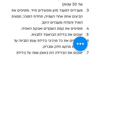
של 30 שניות)
מעבירים למעבד מזון ומפעילים מייד. מוסיפים את 
הביצים אחת אחרי השנייה, תחליף הסוכר, תמצית 
הווניל והמלח ומעבדים היטב.
מוסיפים את קמת השקדים ואבקת האפיה.
יוצקים את בלילת הבראוניז לתבנית. 
מקציפים את כל מרכיבי בלילת עוגת הגבינה עד 
לקבלת מרקם חלק ומבריק. 
יוצקים את הבלילה הזו באופן שווה על בלילת 
הבראוניז שבתבנית.
משלבים פטל בתוך בלילת עוגת הגבינה ומישרים עם 
מרית.
אופים 30-35 דקות עד שהעוגה מתייצבת באמצע עם 
קצוות זהובים קלות. 
מקררים לפחות שעתיים במקרר. מקשטים בפטל טרי 
ועלי נענע.
ספרי התזונה הקטוגנית ודל פחמימה