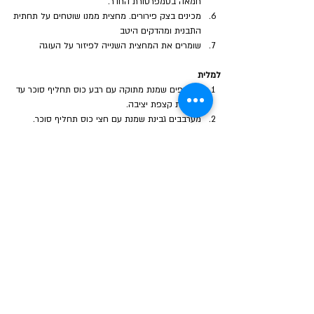
חמאה בטמפרטורת החדר.
מכינים בצק פירורים. מחצית ממנו שוטחים על תחתית 
התבנית ומהדקים היטב
שומרים את המחצית השנייה לפיזור על העוגה
למלית
מקציפים שמנת מתוקה עם רבע כוס תחליף סוכר עד 
לקבלת קצפת יציבה.
מערבבים גבינת שמנת עם חצי כוס תחליף סוכר.
מאחדים בקיפול את הגבינה המתוקה והשמנת 
המוקצפת יחד.
יוצקים את מלית הגבינה על התחתית ומפזרים את 
שארית הפירורים מעל.
מעבירים למקרר לשעתיים לפחות.
ספרי התזונה הקטוגנית ודל פחמימה