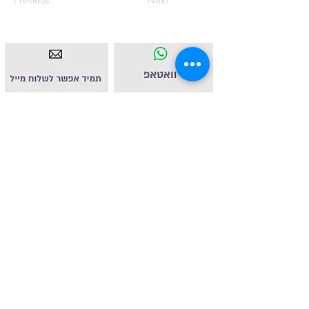
Previous
Next
איסטאט בע"מ | עוסק מורשה
512838947
| מנדלבלט 3
הרצליה |
058-4637331
|
info@ketodot.com
אודות
|
תקנון
|
פרטיות
|
נגישות
|
צור קשר
© איסטאט בע"מ © 2026 | © KETODOT | © KETO &
DALP כל הזכויות שמורות
© כל הזכויות שמורות לד"ר רונית הנגבי ולחברת איסטאט בע"מ. אין
לשכפל, להעתיק, לצלם, להקליט, לתרגם, לאחסן במאגר מידע, לשדר
או לקלוט בכל דרך אחרת כל חלק שהוא מהחומר באתר זה או כל
דיוור הנשלח מטעמו. אסור בהחלט לעשות שימוש מסחרי מכל סוג
שהוא בחומר הכלול באתר זהברשות מפורשת בכתב מהמחברת.