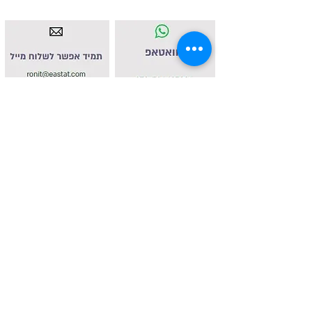
איסטאט בע"מ | עוסק מורשה
512838947
| מנדלבלט 3
הרצליה |
058-4637331
|
info@ketodot.com
אודות
|
תקנון
|
פרטיות
|
נגישות
|
צור קשר
© איסטאט בע"מ © 2026 | © KETODOT | © KETO &
DALP כל הזכויות שמורות
© כל הזכויות שמורות לד"ר רונית הנגבי ולחברת איסטאט בע"מ. אין
לשכפל, להעתיק, לצלם, להקליט, לתרגם, לאחסן במאגר מידע, לשדר
או לקלוט בכל דרך אחרת כל חלק שהוא מהחומר באתר זה או כל
דיוור הנשלח מטעמו. אסור בהחלט לעשות שימוש מסחרי מכל סוג
שהוא בחומר הכלול באתר זהברשות מפורשת בכתב מהמחברת.