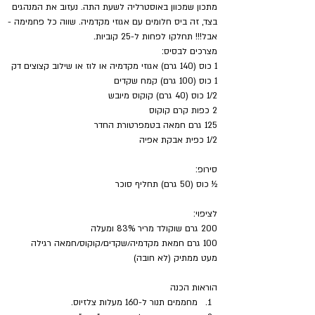
מתכון שמכוון באוסטרליה לשעת התה. נעזוב את המנהגים 
בצד, זה ביס חלומים עם אגוזי מקדמיה. שווה כל פחמימה - 
אבל!!! תחלקו לפחות ל-25 קוביות.
מצרכים לבסיס:
1 כוס (140 גרם) אגוזי מקדמיה או לוז או שילוב קצוצים דק
1 כוס (100 גרם) קמח שקדים
1/2 כוס (40 גרם) קוקוס מיובש
2 כפות קרם קוקוס
125 גרם חמאה בטמפרטורת החדר
1/2 כפית אבקת אפיה
סירופ:
½ כוס (50 גרם) תחליף סוכר
לציפוי:
200 גרם שוקולד מריר 83% ומעלה
100 גרם חמאת מקדמיה/שקדים/קוקוס/חמאה רגילה
מעט ממתיק (לא חובה)
הוראות הכנה
מחממים תנור ל-160 מעלות צלזיוס.