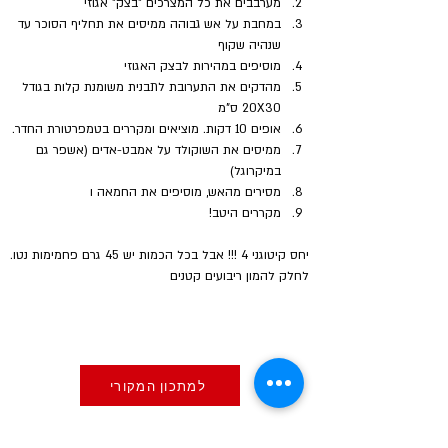
מערבבים את כל המצרכים "בצק" אגוזי
במחבת על אש גבוהה ממיסים את תחליף הסוכר עד 
שנהיה שקוף
מוסיפים במהירות לבצק האגוזי
מהדקים את התערובת לתבנית משומנת קלות בגודל 
20X30 ס"מ 
אופים 10 דקות. מוציאים ומקררים בטמפרטורת החדר.
ממיסים את השוקולד על אמבט-אדים (אשפר גם 
במיקרוגל)
מסירים מהאש, מוסיפים את החמאה ו
מקררים היטב!
יחס קיטוגני 4 !!! אבל בכל הכמות יש 45 גרם פחמימות נטו.
לחלק להמון ריבועים קטנים
למתכון המקורי