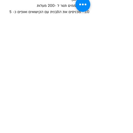
מחממים תנור ל -200 מעלות
מכניסים את התבנית עם הקישואים ואופים כ- 5 
דקות
מוציאים מהתנור, ממלאים במילוי הבשר ומחזירים 
לתנור לעוד כ-30 דקות
מגישים חם, מייד
הבא
הקודם
איסטאט בע"מ | עוסק מורשה
512838947
| מנדלבלט 3