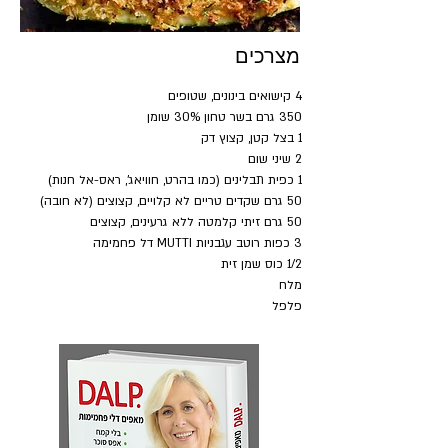
מצרכים
4 קישואים בינונים, שטופים
350 גרם בשר טחון 30% שומן
1 בצל קטן, קצוץ דק
2 שיני שום
1 כפית תבלינים (כמו בהרט, חוויאג', ראס-אל חנות)
50 גרם שקדים טריים לא קלויים, קצוצים (לא חובה)
50 גרם זיתי קלמטה ללא גרעינים, קצוצים
3 כפות רוטב עגבניות MUTTI דל פחמימה
1/2 כוס שמן זית
מלח
פלפל