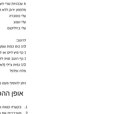
4 עגבניות שרי חצויות ל-2
מלפפון ירוק ללא 
עלי כוסברה
עלי נענע
עלי בזיליקום
לרוטב:
1/3 כוס כפות שמן זית
1 כף מיץ ליים או לימון
1 כף רוטב סויה ללא סוכר וללא גלוטן
1/2 כפית צ'ילי (לא חובה)
מלח ופלפל
ניתן להוסיף מעט
אופן ההכ
בקערה קטנה מ
מערבבים את כל