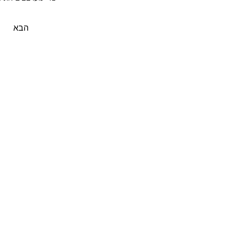
מחלקים את הס
מניחים מעל את
הבא
זולפים את יתר