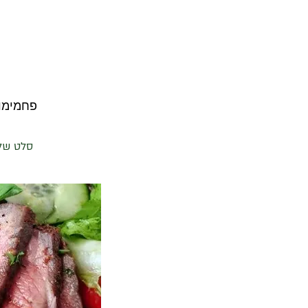
פחמימות ברוטו 9 | פחמימות נטו 6
סלט שלא