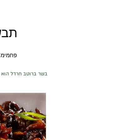
תבש
פחמימות ברוטו 17 | פחמימות נטו 
בשר ברוטב חרדל הוא א