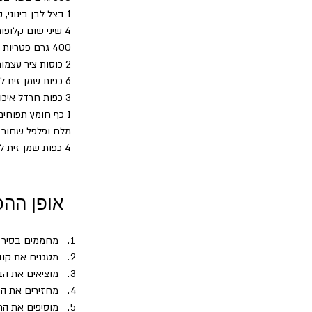
1 בצל לבן בינוני, קצוצים דק
4 שיני שום קלופות ופרוסות
400 גרם פטריות מסוגים שונים 
2 כוסות ציר עצמות לינק 
6 כפות שמן זית לטיגון
3 כפות חרדל איכותי
1 כף חומץ תפוחים
מלח ופלפל שחור 
4 כפות שמן זית לטיגון
אופן ההכ
מחממים בסיר ר
מטגנים את קוב
מוציאים את הב
מחזירים את הב
מוסיפים את הח