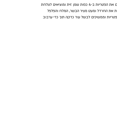
4 כפות שמן זית ומוציאים לצלחת
ת את החרדל ומעט מציר הבשר, המלח והפלפל
טריות וממשיכים לבשל עוד כדקה תוך כדי ערבוב
ן, מסננים את הנוזלים (אם יש) ומוסיפים למחבת עם הפטריות
 תיבול. 
 עם בצל ירוק קצוץ דק