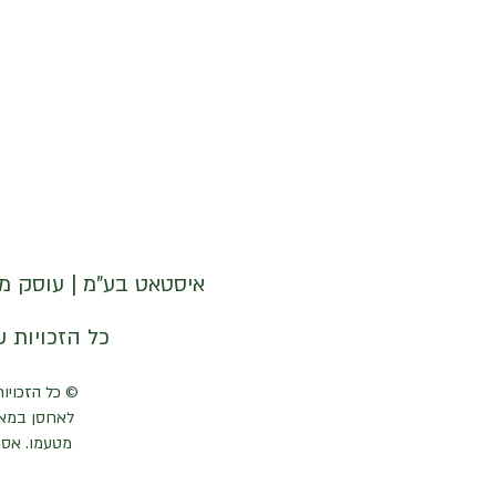
איסטאט בע"מ | עוסק מורשה 512838947 | מנדלבלט 3 הרצליה 
© איסטאט בע"מ © 2026 | © KETODOT | © KETO & DALP כל הזכויות שמורות
© כל הזכויות
לאחסן במאג
מטעמו. אסו