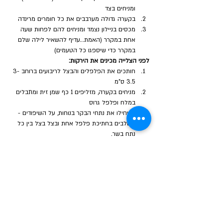
ומניחים בצד
בקערה גדולה מערבבים את כל חומרים מרינדה
מכסים בניילון נצמד ומניחים להם לפחות שעה 
אחת במקרר (האמת...עדיף להשאיר לילה שלם 
במקרר כדי שיספגו כל הטעמים)
לפני הצלייה מכינים את הירקות:
חותכים את הפלפלים והבצל לריבועים ברוחב 3-
3.5 ס"מ
מניחים בקערה, מזליפים 1 כף שמן זית ומתבלים 
במלח ופלפל גרוס
השחילו את נתחי הבקר בנוחות, על השיפודים -
משלבים בחתיכת פלפל אחת ובצל בצל בין כל 
נתח בשר.
מברישים את הבשר קלות במרינדה הנותרת 
ומזלפים שמן זית
מחממים מחבת גריל גדולה על אש גבוהה.
מוסיפים 1 כף שמן וצולים כ-8 דקות. 2 דקות מכל 
צד עד לצבע יפה ומבושל.
והנה הפטנט היווני:
מניחים את שיפודי הבקר על צלחת, מכסים בנייר כסף 
ומניחים להם לנוח 3-4 דקות לפני ההגשה.