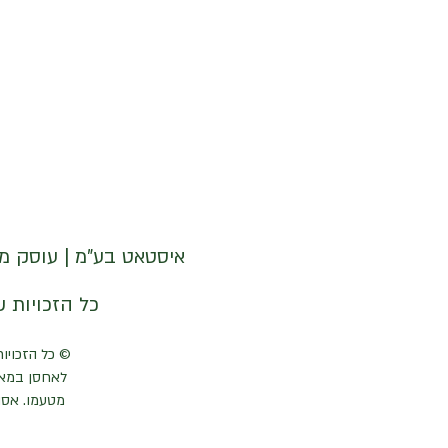
איסטאט בע"מ | עוסק מורשה 512838947 | מנדלבלט 3 הרצליה 
© איסטאט בע"מ © 2026 | © KETODOT | © KETO & DALP כל הזכויות שמורות
© כל הזכויות
לאחסן במאג
מטעמו. אסו