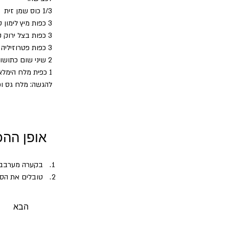
1/3 כוס שמן זית
3 כפות מיץ לימון טרי
3 כפות בצל ירוק קצוץ (רק את החלק הירוק)
3 כפות פטרוזיליה קצוצה (לא חובה)
2 שיני שום כתושות או 1 כפית שום "דורות"
1 כפית מלח הימלאיה גרוס דק
להגשה: מלח גס ופ
אופן ההכ
בקערה מערבבים
טובלים את הסט
מחממים גריל תנ
צולים את הסטייקים 3-4 דקות מכל צד (לפ
הבא