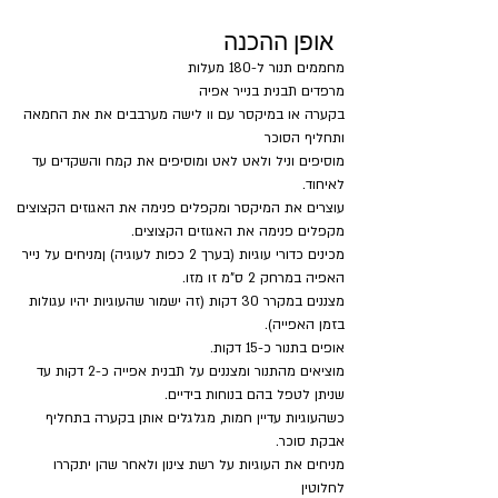
אופן ההכנה
מחממים תנור ל-180 מעלות
מרפדים תבנית בנייר אפיה
בקערה או במיקסר עם וו לישה מערבבים את את החמאה 
ותחליף הסוכר 
מוסיפים וניל ולאט לאט ומוסיפים את קמח והשקדים עד 
לאיחוד. 
עוצרים את המיקסר ומקפלים פנימה את האגוזים הקצוצים
מקפלים פנימה את האגוזים הקצוצים. 
מכינים כדורי עוגיות (בערך 2 כפות לעוגיה) ןמניחים על נייר 
האפיה במרחק 2 ס"מ זו מזו.
מצננים במקרר 30 דקות (זה ישמור שהעוגיות יהיו עגולות 
בזמן האפייה).
אופים בתנור כ-15 דקות. 
מוציאים מהתנור ומצננים על תבנית אפייה כ-2 דקות עד 
שניתן לטפל בהם בנוחות בידיים.
כשהעוגיות עדיין חמות, מגלגלים אותן בקערה בתחליף 
אבקת סוכר. 
מניחים את העוגיות על רשת צינון ולאחר שהן יתקררו 
לחלוטין