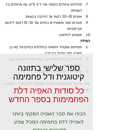
מזלפים עיגולים בקוטר של כ־4 ס"מ, עם מרווחים בין 
העוגיות.
אופים 15–20 דקות עד הזהבה בקצוות.
מכבים תנור ומשאירים בפנים עוד 10–15 דקות לייבוש 
וקריספיות.
מצננים לחלוטין.
המילוי:
ממיסים שוקולד וחמאה בפולסים במיקרוגל (או בן 
מארי), תוך ערבוב בין לבין.
מורחים כפית מהמילוי על עוגייה אחת וסוגרים עם 
ספר שלישי בתזונה
עוגייה נוספת.
מקררים כ־10 דקות להתייצבות.
קיטוגנית ודל פחמימה
טיפ: אפשר להשתמש בממרחי שוקולד ללא סוכר - מתאים 
כל סודות האפיה דלת
במיוחד לילדות ולילדים.
הפחמימות בספר החדש
הכירו את ספר האפיה המקיף ביותר
לאפייה דלת פחמימה המכיל שפע