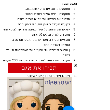
הכנת המנה:
מחממים מראש את גריל לחום גבוה.
ממקמים תבנית אפייה במרכז התנור
מניחים את הסלמון על תבנית אפייה גדולה.
בקערה מערבבים שמן זית, מיץ לימון ומלח
יוצקים את הרוטב על פילה באופן שווה עד לציפוי אחיד
מעבירים לגריל וצולים 10 דקות
מוציאים ומסדרים מסדרים את האספרגוס סביב 
הסלמון בשכבה אחת
( אפשר לזולפים עוד שמן זית על האספרגוס ולתבל 
במלח)
מעבירים את התנור למצב אפיה בחום של 200 מעלות
מחזירים לתנות וצולים עוד כ- 5 דקות צולים או עד 
תכירו את אגם
שהסלמון צלוי לטעמכם
ניתן להניחי פרוסות הלימון לקישוט