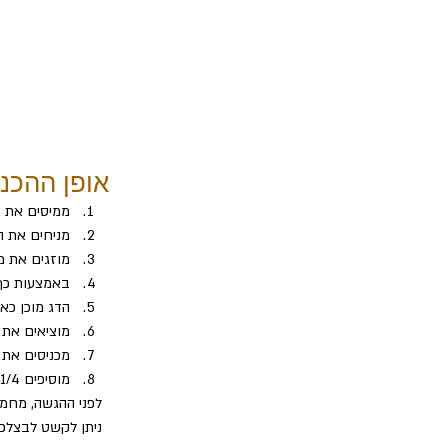
אופן ההכנ
ממיסים את 
מניחים את ה
מוזגים את מי
באמצעות כף 
הדג מוכן כא
מוציאים את הדג, מוסיפים 1/4 כו
מכניסים את ה
מוסיפים 1/4 כוס מים, מכסים, טועמים ומבשךים כ-8 דקות על אש בינונית
לפני ההגשה, מחממ
ניתן לקשט לבצלפי