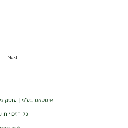
Next
איסטאט בע"מ | עוסק מורשה 512838947 | מנדלבלט 3 הרצליה 
© איסטאט בע"מ © 2026 | © KETODOT | © KETO & DALP כל הזכויות שמורות