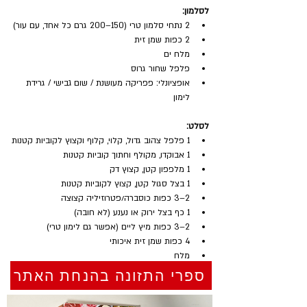
לסלמון:
2 נתחי סלמון טרי (150–200 גרם כל אחד, עם עור)
2 כפות שמן זית
מלח ים
פלפל שחור גרוס
אופציונלי: פפריקה מעושנת / שום גבישי / גרידת 
לימון
לסלט:
1 פלפל צהוב גדול, קלוי, קלוף וקצוץ לקוביות קטנות
1 אבוקדו, מקולף וחתוך קוביות קטנות
1 מלפפון קטן, קצוץ דק
1 בצל סגול קטן, קצוץ לקוביות קטנות
2–3 כפות כוסברה/פטרוזיליה קצוצה
1 כף בצל ירוק או נענע (לא חובה)
2–3 כפות מיץ ליים (אפשר גם לימון טרי)
4 כפות שמן זית איכותי
מלח
צ׳ילי/חלפיניו קצוץ (לא חובה)
ספרי התזונה בהנחת האתר