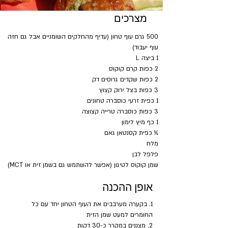
מצרכים
500 גרם עוף טחון (עדיף מהחלקים השומניים אבל גם חזה 
עוף יעבוד)
1 ביצה L
2 כפות קרם קוקוס
2 כפות שקדים גרוסים דק
3 כפות בצל ירוק קצוץ
1 כפית זרעי כוסברה טחונים
3 כפות כוסברה טרייה קצוצה
1 כף מיץ לימון
¼ כפית קסנטאן גאם
מלח
פלפל לבן
שמן קוקוס לטיגון (אפשר להשתמש גם בשמן זית או MCT)
אופן ההכנה
1. בקערה מערבבים את העוף הטחון יחד עם כל 
החומרים למעט שמן הזית
2. מצננים במקרר כ-30 דקות