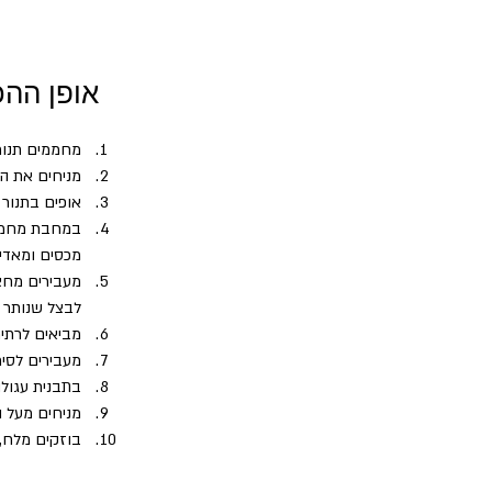
אופן ההכ
מחממים תנור ל -200
מניחים את העוף בתבנית, יוצקי
אופים בתנור כ-20 דקות, מסירים את הכיסוי ואופים עוד
במחבת מחממי
מכסים ומאדים כ-5 
מעבירים מחצ
לבצל שנותר בסיר מוסיפים ט
מביאים לרתיחה, מבשלים עוד
מעבירים לסיר
בתבנית עגול
מניחים מעל ה
בוזקים מלח, וסומאק ואופ