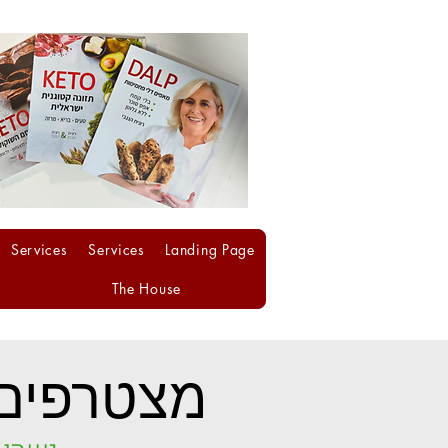
Services
Services
Landing Page
The House
מצטרפים 