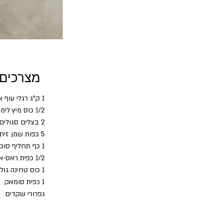
מצרכים
1 ק"ג רגלי עוף או כנפים
1/2 כוס מיץ לימון
2 בצלים סגולים פרוסים דק לטבעות
5 כפות שמן זית
1 כף תחליף סוכר
1/2 כפית ראס-אל-חנות
1 כוס טחינה גולמית (לחפש את זו עם הכי פחות פחמימות)
1 כפית סומאק
גפרורי שקדים