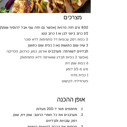
מצרכים
800 גרם חזה פרגיות (אפשר גם חזה עוף אבל להוסיף שומן!)
1/2 כרוב בינוני לבן או 1 כרוב קטן
3 כפות רסק עכגניות דל פחמימות ללא סוכר
2 שיני שום כתושות (או 1 כפית שום כתוש)
תבלינים לשוורמה: מערבבים 
אורגנו, כמון, כורכום, פפריקה 
(אפשר 2 כפיות תבלין שווארמה ללא פחמימות)
6 כפות שמן זית
מיץ מ-1/2 לימון
1 כפית מלח
פטרוזיליה לקישוט
אופן ההכנה
מחממים תנור ל-200 מעלות.
מערבבים את כל חומרי הרוטב: שמן זית, שום, 
רסק עגבניות ותבלינים.
פרוסים את הכרוב לרצועות בינוניות.