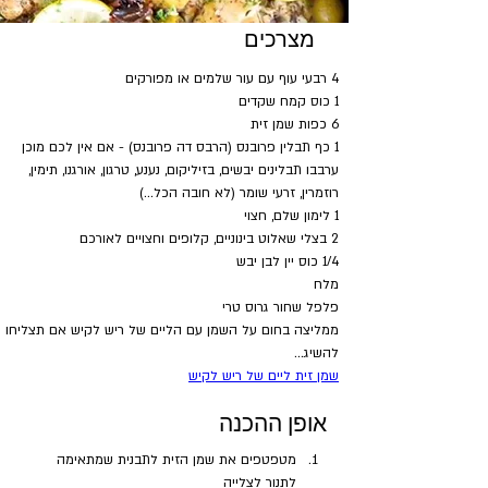
מצרכים
4 רבעי עוף עם עור שלמים או מפורקים
1 כוס קמח שקדים
6 כפות שמן זית
1 כף תבלין פרובנס (הרבס דה פרובנס) - אם אין לכם מוכן 
ערבבו תבלינים יבשים, בזיליקום, נענע, טרגון, אורגנו, תימין, 
רוזמרין, זרעי שומר (לא חובה הכל...)
1 לימון שלם, חצוי
2 בצלי שאלוט בינוניים, קלופים וחצויים לאורכם
1/4 כוס יין לבן יבש
מלח
פלפל שחור גרוס טרי
ממליצה בחום על השמן עם הליים של ריש לקיש אם תצליחו 
להשיג...
שמן זית ליים של ריש לקיש
אופן ההכנה
מטפטפים את שמן הזית לתבנית שמתאימה 
לתנור לצלייה