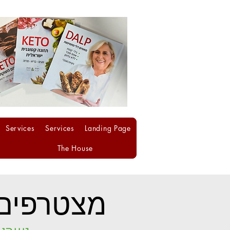
Services
Services
Landing Page
The House
מצטרפים 