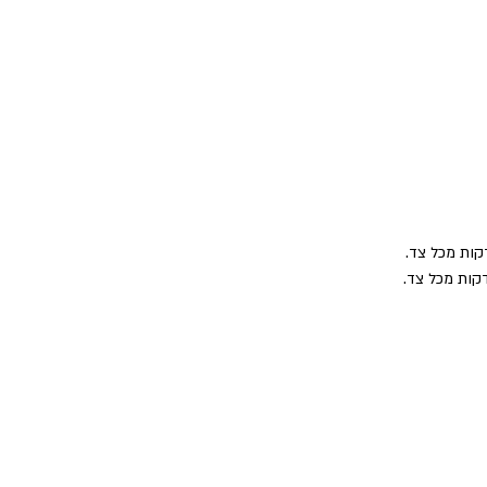
ת כל חומרי הרוטב ומחממים במחבת רחב. צולים את העוף במחבת עם הרוטב כ-5 דקות מכל צד. 