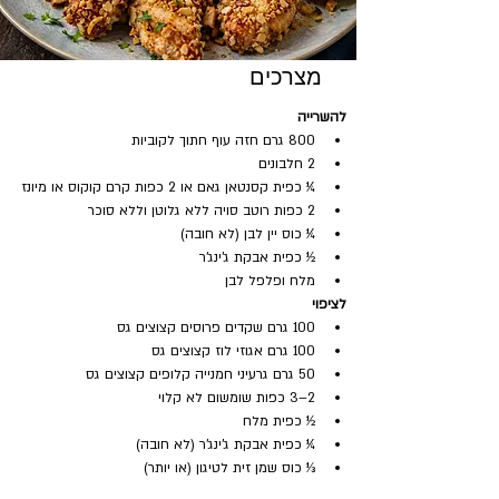
מצרכים
להשרייה
800 גרם חזה עוף חתוך לקוביות
2 חלבונים
¼ כפית קסנטאן גאם או 2 כפות קרם קוקוס או מיונז
2 כפות רוטב סויה ללא גלוטן וללא סוכר
¼ כוס יין לבן (לא חובה)
½ כפית אבקת ג'ינג'ר
מלח ופלפל לבן
לציפוי
100 גרם שקדים פרוסים קצוצים גס
100 גרם אגוזי לוז קצוצים גס
50 גרם גרעיני חמנייה קלופים קצוצים גס
2–3 כפות שומשום לא קלוי
½ כפית מלח
¼ כפית אבקת ג'ינג'ר (לא חובה)
⅓ כוס שמן זית לטיגון (או יותר)