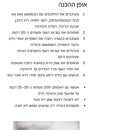
אופן ההכנה
מערבבים את החלבונים עם הקסנטאן גאם (או 
קרם הקוקוס/המיונז), רוטב הסויה, היין הלבן, 
אבקת הג'ינג'ר, המלח והפלפל. 
מוסיפים את קוביות העוף ומשהים כ-30 דקות.
מערבבים בקערה רחבה את השקדים, אגוזי הלוז, 
גרעיני החמנייה, השומשום והמלח.
מגלגלים את קוביות העוף בתערובת הציפוי 
ומהדקים היטב.
מחממים את שמן הזית במחבת רחבה ומטגנים 
את נתחי העוף מכל הצדדים עד להזהבה.
מגישים עם פלחי לימון ורוטב סויה ללא סוכר בצד.
אפשר גם לאפותב-200 מעלות כ-20–25 דקות 
עד שהעוף מוכן והציפוי פריך.
לא לשכוח לצקת שמן זית מעל.
מקשטים באיזה ירק שרוצים וממש לא חובה.