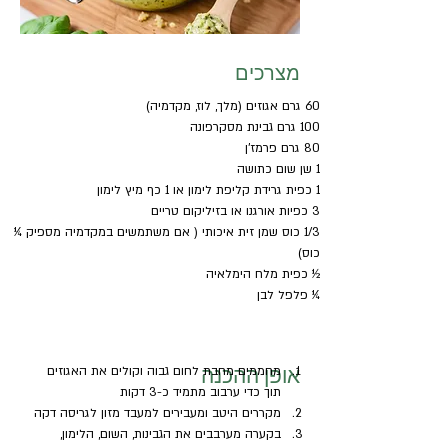
מצרכים
60 גרם אגוזים (מלך, לוז, מקדמיה)
100 גרם גבינת מסקרפונה
80 גרם פרמז'ן
1 שן שום כתושה
1 כפית גרידת קליפת לימון או 1 כף מיץ לימון
3 כפיות אורגנו או בזיליקום טריים
1/3 כוס שמן זית איכותי ( אם משתמשים במקדמיה מספיק ¼ 
כוס)
½ כפית מלח הימלאיה
¼ פלפל לבן
אופן ההכנה
מחממים מחבת לחום גבוה וקולים את האגוזים 
תוך כדי ערבוב מתמיד כ-3 דקות
מקררים היטב ומעבירים למעבד מזון לגריסה דקה
בקערה מערבבים את הגבינות, השום, הלימון, 