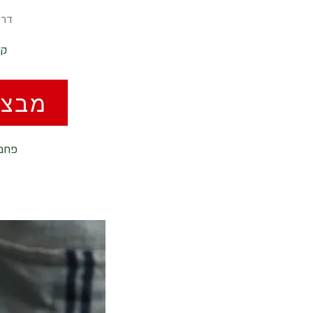
דרג
ק
מבצע
פחמימות ברוטו 6