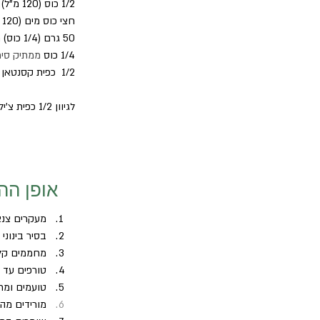
1/2 כוס (120 מ"ל) סויה ללא גלוטן וללא סוכר
חצי כוס מים (120 מ"ל)
50 גרם (1/4 כוס) תחליף סוכר חום
1/4 כוס 
ממתיק סירו
1/2  כפית קסנטאן גאם מעורבבת ב-1/3 כוס מים
לגיוון 1/2 כפית צ'ילי טחון יבש
אופן הה
מעקרים צנצנת ש
בסיר בינוני
מחממים קלו
טורפים עד 
טועמים ומת
מורידים מה