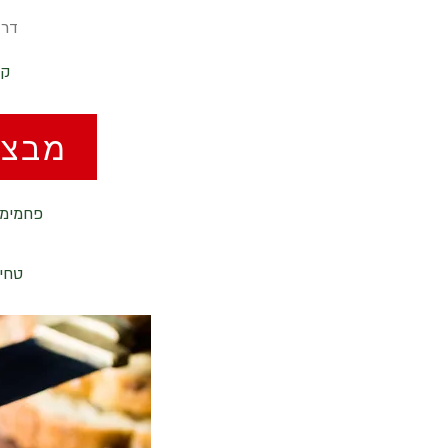
דרג
ק
מבצע
פחמימות ברוטו 12 | פחמימות נ
טחי