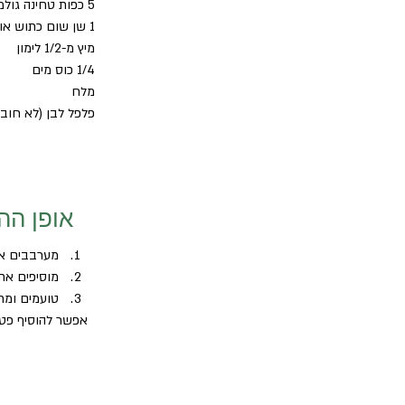
5 כפות טחינה גולמית איכות 
1 שן שום כתוש או 1/2 כפות שום דורות
מיץ מ-1/2 לימון
1/4 כוס מים
מלח
פלפל לבן (לא חובה
אופן הה
מערבבים את
מוסיפים את
טועמים ומת
אפשר להוסיף פטרו