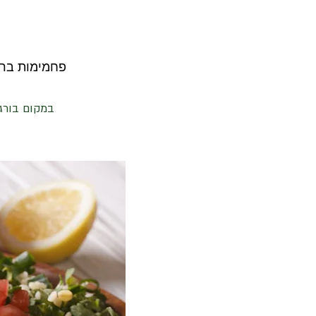
פחמימות ברוטו 36 | פחמימות נטו 23 | שומן 114 | חלבון 1
במקום בורגו