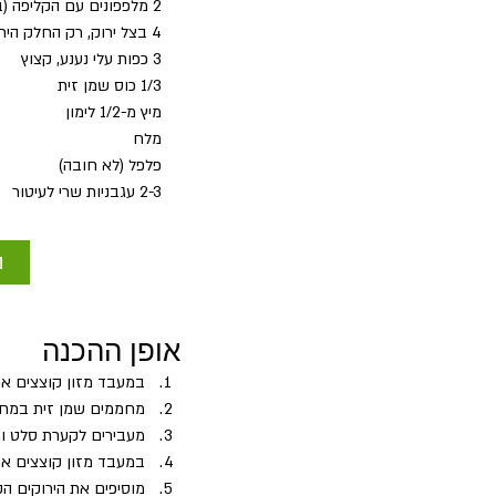
2 מלפפונים עם הקליפה (בלאדי ללא גרעינים) קלופים וקצוצים
4 בצל ירוק, רק החלק הירוק, קצוץ
3 כפות עלי נענע, קצוץ
1/3 כוס שמן זית
מיץ מ-1/2 לימון
מלח
פלפל (לא חובה)
2-3 עגבניות שרי לעיטור
ה
אופן ההכנה
במעבד מזון קוצצים את
מחממים שמן זית במחבת ע
מעבירים לקערת סלט ו
במעבד מזון קוצצים את 
מוסיפים את הירוקים הק