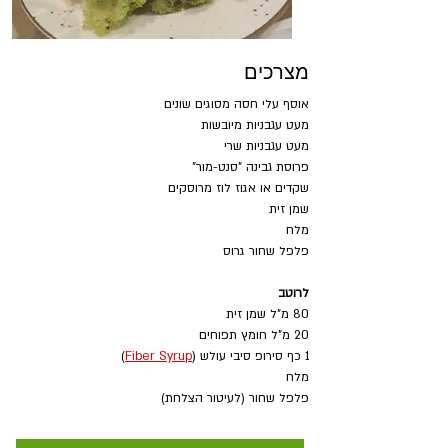
מצרכים
אוסף עלי חסה מסוגים שונים
מעט עגבניות מיובשות
מעט עגבניות שרי
פרוסת גבינה "סנט-מור"
שקדים או אגוז לוז מרוסקים
שמן זית
מלח
פלפל שחור גרוס
לרוטב
80 מ"ל שמן זית
20 מ"ל חומץ תפוחים
1 כף 
סירופ סיבי עולש (
Fiber Syrup
)
מלח
פלפל שחור (לעיטור הצלחת)