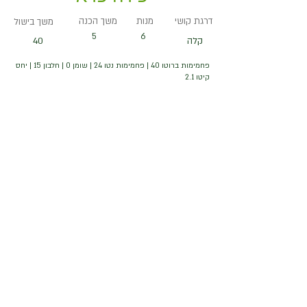
דרגת קושי
מנות
משך הכנה
משך בישול
5
6
קלה
40
פחמימות ברוטו 40 | פחמימות נטו 24 | שומן 0 | חלבון 15 | יחס
קיטו 2.1