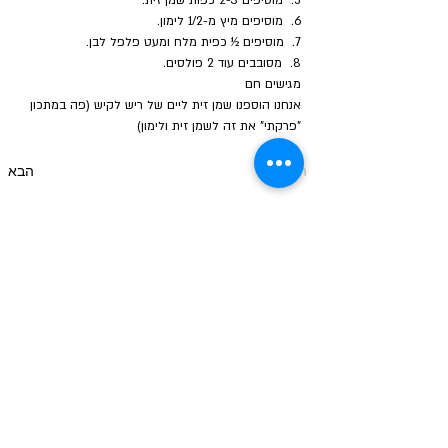
5.  מוסיפים 2-3 כפות שמן זית.
6.  מוסיפים מיץ מ-1/2 לימון.
7.  מוסיפים ½ כפית מלח ומעט פלפל לבן.
8.  מסובבים עוד 2 פולסים.
מגישים חם
אנחנו הוספנו שמן זית ליים של ריש לקיש (פה במתכון 
"פרקתי" את זה לשמן זית ולימון)
הקודם
הבא