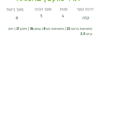
דרגת קושי
מנות
משך הכנה
משך בישול
5
4
קלה
8
פחמימות ברוטו
22
| פחמימות נטו
8
| שומן
34
| חלבון
17
| יחס
קיטו
2.0